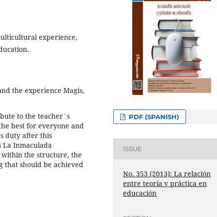
multicultural experience,
education.
nd the experience Magis,
ibute to the teacher´s
PDF (SPANISH)
r the best for everyone and
s duty after this
is La Inmaculada
ISSUE
 within the structure, the
ng that should be achieved
No. 353 (2013): La relación
entre teoría y práctica en
educación