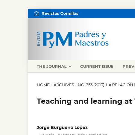
Revistas Comillas
THE JOURNAL
CURRENT ISSUE
PREV
HOME
/
ARCHIVES
/
NO. 353 (2013): LA RELACI
Teaching and learning at
Jorge Burgueño López
,