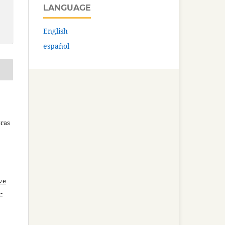
LANGUAGE
English
español
bras
ve
-