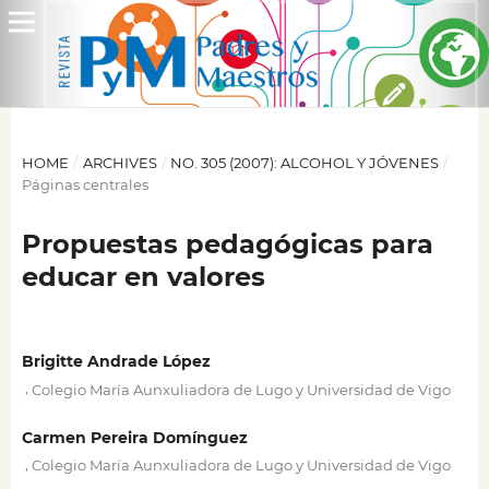
HOME
/
ARCHIVES
/
NO. 305 (2007): ALCOHOL Y JÓVENES
/
Páginas centrales
Propuestas pedagógicas para
educar en valores
Brigitte Andrade López
,
Colegio María Aunxuliadora de Lugo y Universidad de Vigo
Carmen Pereira Domínguez
,
Colegio María Aunxuliadora de Lugo y Universidad de Vigo