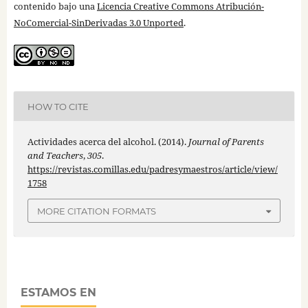
contenido bajo una
Licencia Creative Commons Atribución-
NoComercial-SinDerivadas 3.0 Unported
.
HOW TO CITE
Actividades acerca del alcohol. (2014).
Journal of Parents
and Teachers
,
305
.
https://revistas.comillas.edu/padresymaestros/article/view/
1758
MORE CITATION FORMATS
ESTAMOS EN