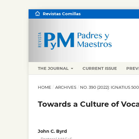
Revistas Comillas
THE JOURNAL
CURRENT ISSUE
PREV
HOME
/
ARCHIVES
/
NO. 390 (2022): IGNATIUS 50
Towards a Culture of Voca
John C. Byrd
,
,
,