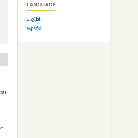
LANGUAGE
English
español
bras
ve
-