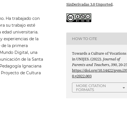
SinDerivadas 3.0 Unported
.
no. Ha trabajado con
ra su trabajo esté
 edad universitaria.
HOW TO CITE
y experiencias de la
 de la primera
Mundo Digital, una
Towards a Culture of Vocations
in UNIJES. (2022).
Journal of
unicación de la Santa
Parents and Teachers
,
390
, 20-25
n Pedagogía Ignaciana
https://doi.org/10.14422/pym.i3
l Proyecto de Cultura
0.y2022.003
MORE CITATION
FORMATS