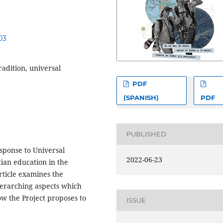
03
radition, universal
PDF
(SPANISH)
PDF
PUBLISHED
esponse to Universal
2022-06-23
tian education in the
article examines the
overarching aspects which
w the Project proposes to
ISSUE