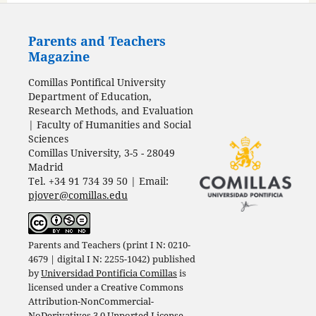
Parents and Teachers
Magazine
Comillas Pontifical University
Department of Education,
Research Methods, and Evaluation
| Faculty of Humanities and Social
Sciences
Comillas University, 3-5 - 28049
Madrid
Tel. +34 91 734 39 50 | Email:
pjover@comillas.edu
Parents and Teachers (print I N: 0210-
4679 | digital I N: 2255-1042) published
by
Universidad Pontificia Comillas
is
licensed under a
Creative Commons
Attribution-NonCommercial-
NoDerivatives 3.0 Unported License