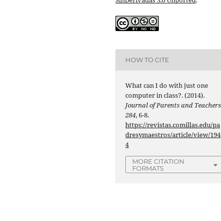
HOW TO CITE
What can I do with just one
computer in class?. (2014).
Journal of Parents and Teacher
284
, 6-8.
https://revistas.comillas.edu/pa
dresymaestros/article/view/194
4
MORE CITATION
FORMATS