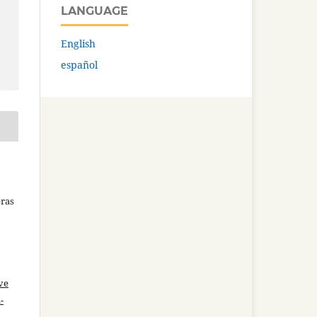
LANGUAGE
English
español
bras
ve
-