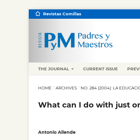
Revistas Comillas
THE JOURNAL
CURRENT ISSUE
PREV
HOME
/
ARCHIVES
/
NO. 284 (2004): LA EDUCAC
What can I do with just o
Antonio Allende
,