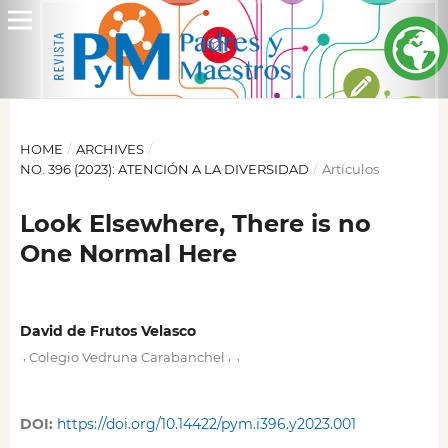
HOME
/
ARCHIVES
/
NO. 396 (2023): ATENCIÓN A LA DIVERSIDAD
/
Artículos
Look Elsewhere, There is no
One Normal Here
David de Frutos Velasco
,
,
,
Colegio Vedruna Carabanchel
DOI:
https://doi.org/10.14422/pym.i396.y2023.001