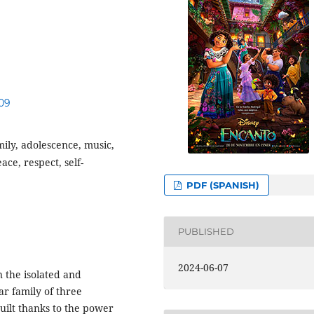
009
ily, adolescence, music,
ace, respect, self-
PDF (SPANISH)
PUBLISHED
2024-06-07
n the isolated and
ar family of three
built thanks to the power