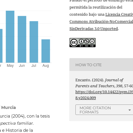
Pasado el periodo de embargo está
permitida la reutilización del
contenido bajo una
Licencia Creati
Commons Atribución-NoComercial
SinDerivadas 3.0 Unported
.
HOW TO CITE
Encanto. (2024).
Journal of
Parents and Teachers
,
398
, 57-60
https://doi.org/10.14422/pym.i3
8.y2024.009
f Murcia
MORE CITATION
FORMATS
cia (2004), con la tesis
spectiva familiar
.
 e Historia de la