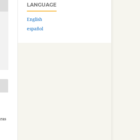
LANGUAGE
English
español
bras