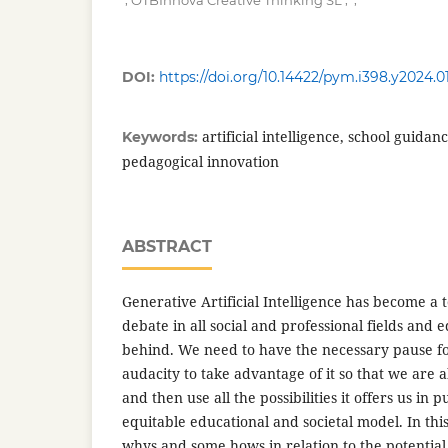
OTBInnova Creative Thinking SL
DOI:
https://doi.org/10.14422/pym.i398.y2024.0
artificial intelligence, school guidan
Keywords:
pedagogical innovation
ABSTRACT
Generative Artificial Intelligence has become a t
debate in all social and professional fields and 
behind. We need to have the necessary pause fo
audacity to take advantage of it so that we are a
and then use all the possibilities it offers us in 
equitable educational and societal model. In this
whys and some hows in relation to the potential o