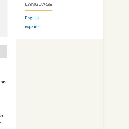
LANGUAGE
English
español
n
bras
ve
-