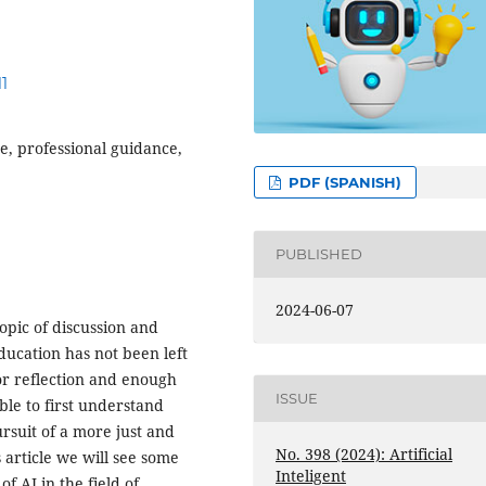
11
ce, professional guidance,
PDF (SPANISH)
PUBLISHED
2024-06-07
opic of discussion and
education has not been left
r reflection and enough
ISSUE
ble to first understand
pursuit of a more just and
No. 398 (2024): Artificial
 article we will see some
Inteligent
f AI in the field of