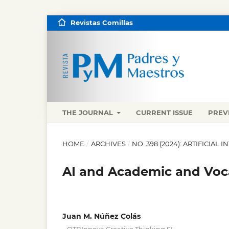
Revistas Comillas
THE JOURNAL
CURRENT ISSUE
PREV
HOME
/
ARCHIVES
/
NO. 398 (2024): ARTIFICIAL 
AI and Academic and Voc
Juan M. Núñez Colás
,
,
,