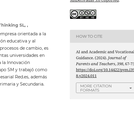
hinking SL, ,
mpresa orientada a la
HOW TO CITE
ón educativa y al
procesos de cambio, es
AI and Academic and Vocationa
ntas universidades en
Guidance. (2024).
Journal of
a la Innovación
Parents and Teachers
,
398
, 67-73
https://doi.org/10.14422/pym.i3
rupo SM y trabajó como
8.y2024.011
esarial Red.es, además
rimaria y Secundaria.
MORE CITATION
FORMATS