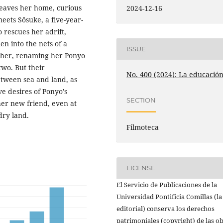
 leaves her home, curious
2024-12-16
eets Sōsuke, a five-year-
 rescues her adrift,
len into the nets of a
ISSUE
s her, renaming her Ponyo
wo. But their
No. 400 (2024): La educació
tween sea and land, as
ve desires of Ponyo's
SECTION
 her new friend, even at
dry land.
Filmoteca
LICENSE
El Servicio de Publicaciones de la
Universidad Pontificia Comillas (la
editorial) conserva los derechos
patrimoniales (copyright) de las o