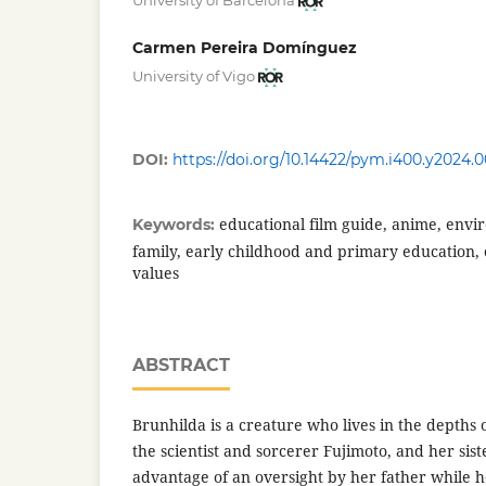
University of Barcelona
Carmen Pereira Domínguez
University of Vigo
DOI:
https://doi.org/10.14422/pym.i400.y2024.
educational film guide, anime, envi
Keywords:
family, early childhood and primary education, 
values
ABSTRACT
Brunhilda is a creature who lives in the depths o
the scientist and sorcerer Fujimoto, and her sist
advantage of an oversight by her father while 