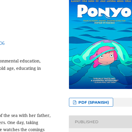
006
ronmental education,
old age, educating in
PDF (SPANISH)
f the sea with her father,
PUBLISHED
ers. One day, taking
he watches the comings