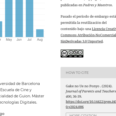
publicadas en
Padres y Maestros
.
Pasado el periodo de embargo está
permitida la reutilización del
contenido bajo una
Licencia Creati
Commons Atribución-NoComercial
SinDerivadas 3.0 Unported
.
HOW TO CITE
iversidad de Barcelona
Gake no Ue no Ponyo . (2024).
 Escuela de Cine y
Journal of Parents and Teacher
cialidad de Guion. Máster
400
, 36-39.
https://doi.org/10.14422/pym.i4
cnologías Digitales.
0.y2024.006
igo
MORE CITATION