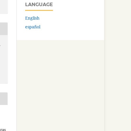
LANGUAGE
English
español
n
bras