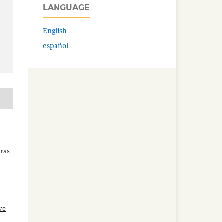
LANGUAGE
English
español
bras
ve
-