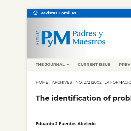
Revistas Comillas
THE JOURNAL
CURRENT ISSUE
PREV
HOME
/
ARCHIVES
/
NO. 272 (2002): LA FORMACI
The identification of pro
Eduardo J Fuentes Abeledo
,