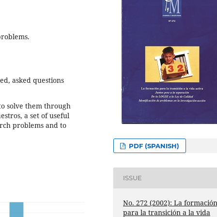
 problems.
ed, asked questions
 to solve them through
estros, a set of useful
earch problems and to
PDF (SPANISH)
ISSUE
No. 272 (2002): La formació
para la transición a la vida