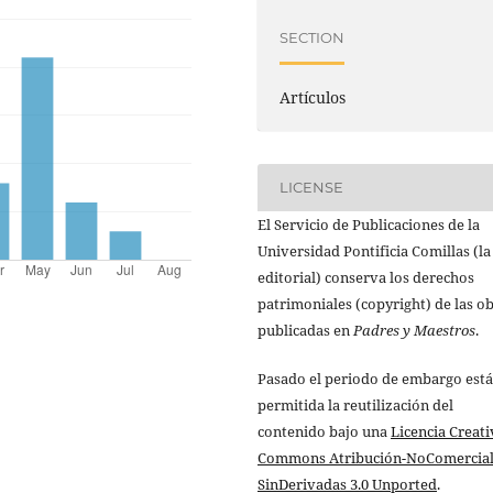
SECTION
Artículos
LICENSE
El Servicio de Publicaciones de la
Universidad Pontificia Comillas (la
editorial) conserva los derechos
patrimoniales (copyright) de las o
publicadas en
Padres y Maestros
.
Pasado el periodo de embargo está
permitida la reutilización del
contenido bajo una
Licencia Creati
Commons Atribución-NoComercial
SinDerivadas 3.0 Unported
.