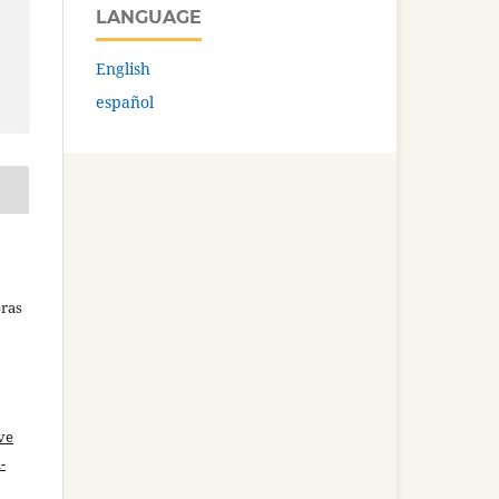
LANGUAGE
English
español
bras
ve
-