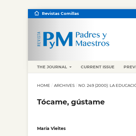
Revistas Comillas
THE JOURNAL
CURRENT ISSUE
PREV
HOME
/
ARCHIVES
/
NO. 249 (2000): LA EDUCAC
Tócame, gústame
María Vieites