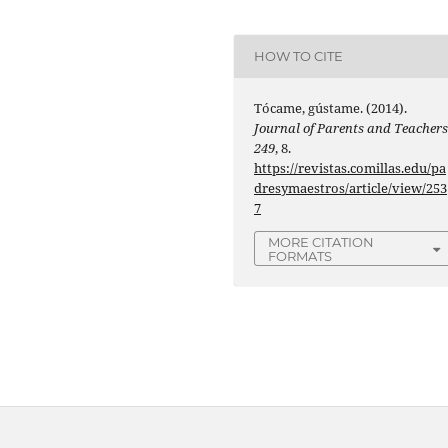
HOW TO CITE
Tócame, gústame. (2014).
Journal of Parents and Teacher
249
, 8.
https://revistas.comillas.edu/pa
dresymaestros/article/view/253
7
MORE CITATION
FORMATS