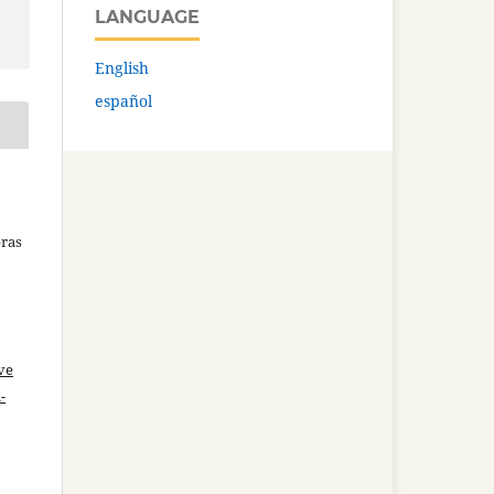
LANGUAGE
English
español
bras
ve
-