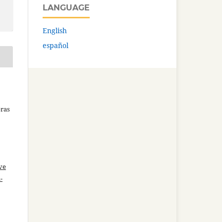
LANGUAGE
English
español
bras
ve
-