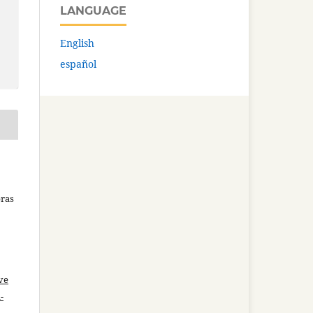
LANGUAGE
English
español
bras
ve
-