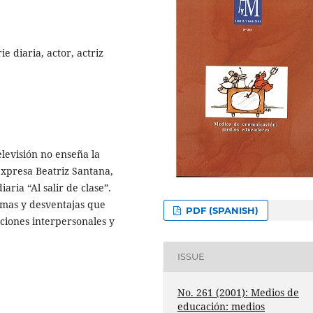
rie diaria, actor, actriz
evisión no enseña la
 expresa Beatriz Santana,
aria “Al salir de clase”.
lemas y desventajas que
PDF (SPANISH)
aciones interpersonales y
ISSUE
No. 261 (2001): Medios de
educación: medios