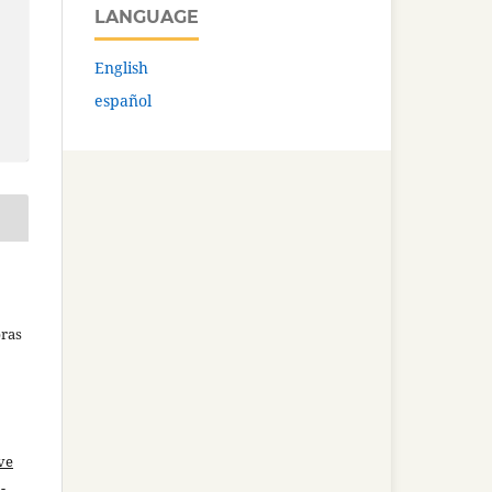
LANGUAGE
English
español
bras
ve
-