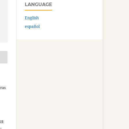
LANGUAGE
English
español
bras
ve
-