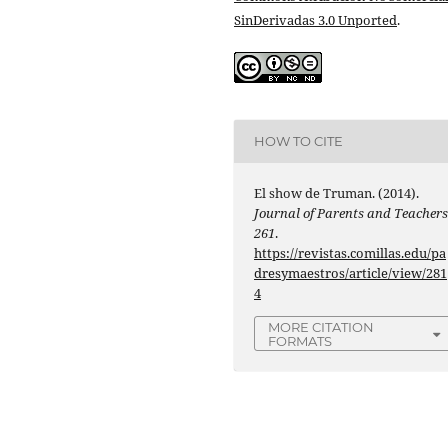
SinDerivadas 3.0 Unported
.
HOW TO CITE
El show de Truman. (2014).
Journal of Parents and Teacher
261
.
https://revistas.comillas.edu/pa
dresymaestros/article/view/281
4
MORE CITATION
FORMATS