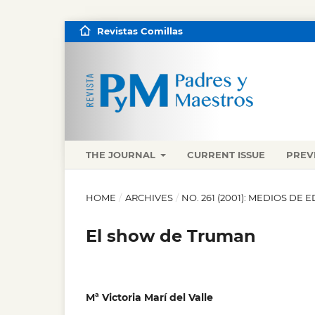
Revistas Comillas
THE JOURNAL
CURRENT ISSUE
PREV
HOME
/
ARCHIVES
/
NO. 261 (2001): MEDIOS D
El show de Truman
Mª Victoria Marí del Valle
,