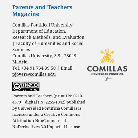
Parents and Teachers
Magazine
Comillas Pontifical University
Department of Education,
Research Methods, and Evaluation
| Faculty of Humanities and Social
Sciences
Comillas University, 3-5 - 28049
Madrid
Tel. +34 91 734 39 50 | Email:
pjover@comillas.edu
Parents and Teachers (print I N: 0210-
4679 | digital I N: 2255-1042) published
by
Universidad Pontificia Comillas
is
licensed under a
Creative Commons
Attribution-NonCommercial-
NoDerivatives 3.0 Unported License