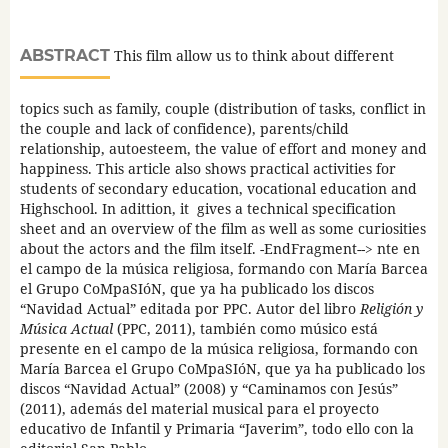
ABSTRACT
This film allow us to think about different
topics such as family, couple (distribution of tasks, conflict in
the couple and lack of confidence), parents/child
relationship, autoesteem, the value of effort and money and
happiness. This article also shows practical activities for
students of secondary education, vocational education and
Highschool. In adittion, it gives a technical specification
sheet and an overview of the film as well as some curiosities
about the actors and the film itself. -EndFragment--> nte en
el campo de la música religiosa, formando con María Barcea
el Grupo CoMpaSIóN, que ya ha publicado los discos
“Navidad Actual” editada por PPC. Autor del libro
Religión y
Música Actual
(PPC, 2011), también como músico está
presente en el campo de la música religiosa, formando con
María Barcea el Grupo CoMpaSIóN, que ya ha publicado los
discos “Navidad Actual” (2008) y “Caminamos con Jesús”
(2011), además del material musical para el proyecto
educativo de Infantil y Primaria “Javerim”, todo ello con la