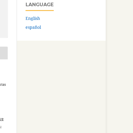
LANGUAGE
English
español
bras
ve
-