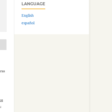
LANGUAGE
English
español
bras
ve
-