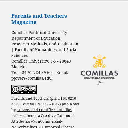
Parents and Teachers
Magazine
Comillas Pontifical University
Department of Education,
Research Methods, and Evaluation
| Faculty of Humanities and Social
Sciences
Comillas University, 3-5 - 28049
Madrid
Tel. +34 91 734 39 50 | Email:
pjover@comillas.edu
Parents and Teachers (print I N: 0210-
4679 | digital I N: 2255-1042) published
by
Universidad Pontificia Comillas
is
licensed under a
Creative Commons
Attribution-NonCommercial-
NoDerivatives 3.0 Unported License