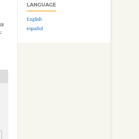
LANGUAGE
English
ve
español
-