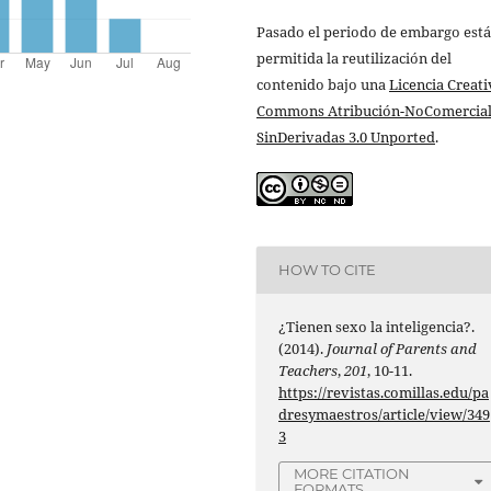
Pasado el periodo de embargo está
permitida la reutilización del
contenido bajo una
Licencia Creati
Commons Atribución-NoComercial
SinDerivadas 3.0 Unported
.
HOW TO CITE
¿Tienen sexo la inteligencia?.
(2014).
Journal of Parents and
Teachers
,
201
, 10-11.
https://revistas.comillas.edu/pa
dresymaestros/article/view/349
3
MORE CITATION
FORMATS