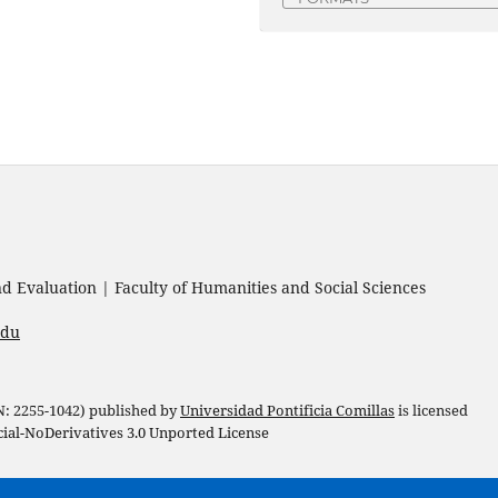
 Evaluation | Faculty of Humanities and Social Sciences
edu
 N: 2255-1042) published by
Universidad Pontificia Comillas
is licensed
l-NoDerivatives 3.0 Unported License