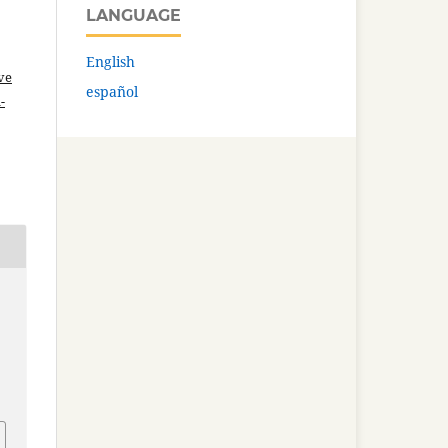
LANGUAGE
English
ve
español
-