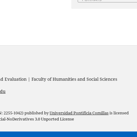
 Evaluation | Faculty of Humanities and Social Sciences
edu
 N: 2255-1042) published by
Universidad Pontificia Comillas
is licensed
l-NoDerivatives 3.0 Unported License