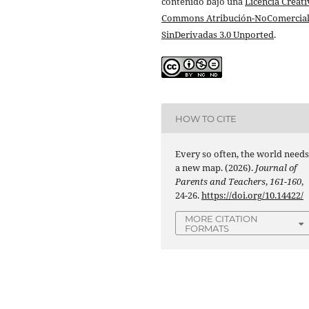
contenido bajo una
Licencia Creati
Commons Atribución-NoComercial
SinDerivadas 3.0 Unported
.
HOW TO CITE
Every so often, the world need
a new map. (2026).
Journal of
Parents and Teachers
,
161-160
,
24-26.
https://doi.org/10.14422/
MORE CITATION
FORMATS