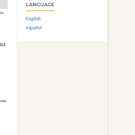
LANGUAGE
ts
English
español
ive
bras