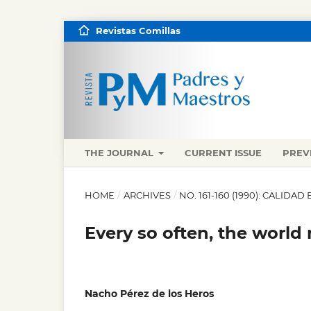
Revistas Comillas
THE JOURNAL
CURRENT ISSUE
PREV
HOME
/
ARCHIVES
/
NO. 161-160 (1990): CALID
Every so often, the worl
Nacho Pérez de los Heros