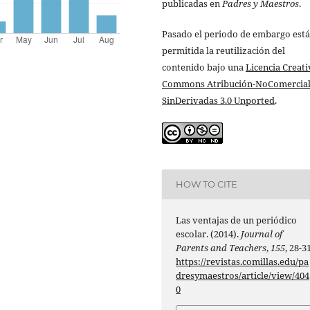
publicadas en
Padres y Maestros
.
Pasado el periodo de embargo está
permitida la reutilización del
contenido bajo una
Licencia Creati
Commons Atribución-NoComercial
SinDerivadas 3.0 Unported
.
HOW TO CITE
Las ventajas de un periódico
escolar. (2014).
Journal of
Parents and Teachers
,
155
, 28-31
https://revistas.comillas.edu/pa
dresymaestros/article/view/404
0