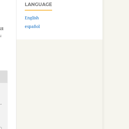
LANGUAGE
English
español
ve
-
.