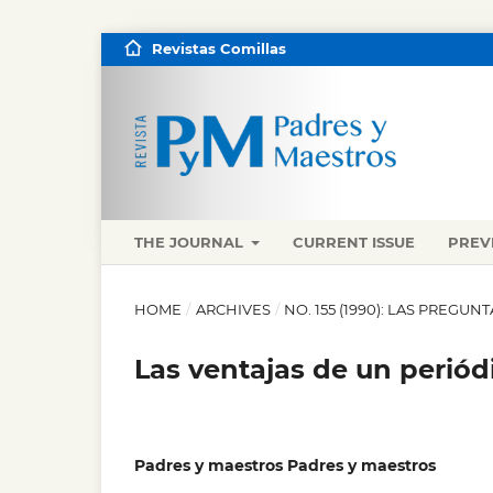
Revistas Comillas
THE JOURNAL
CURRENT ISSUE
PREV
HOME
/
ARCHIVES
/
NO. 155 (1990): LAS PREGU
Las ventajas de un periód
Padres y maestros Padres y maestros