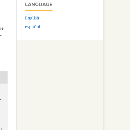
LANGUAGE
English
español
ve
-
s
,