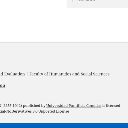
 Evaluation | Faculty of Humanities and Social Sciences
edu
 N: 2255-1042) published by
Universidad Pontificia Comillas
is licensed
l-NoDerivatives 3.0 Unported License