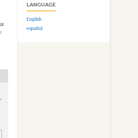
LANGUAGE
English
ve
español
-
s
,