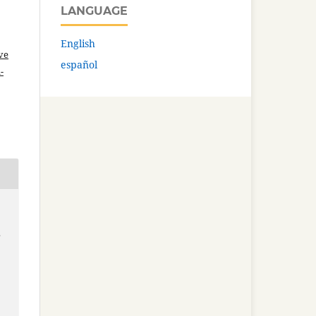
LANGUAGE
English
ve
español
-