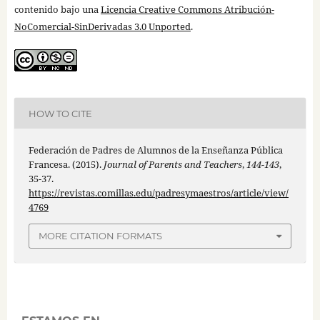
contenido bajo una
Licencia Creative Commons Atribución-
NoComercial-SinDerivadas 3.0 Unported
.
HOW TO CITE
Federación de Padres de Alumnos de la Enseñanza Pública
Francesa. (2015).
Journal of Parents and Teachers
,
144-143
,
35-37.
https://revistas.comillas.edu/padresymaestros/article/view/
4769
MORE CITATION FORMATS