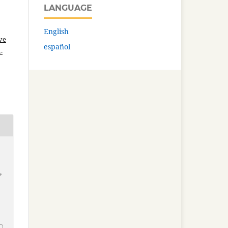
LANGUAGE
English
ve
español
-
s
,