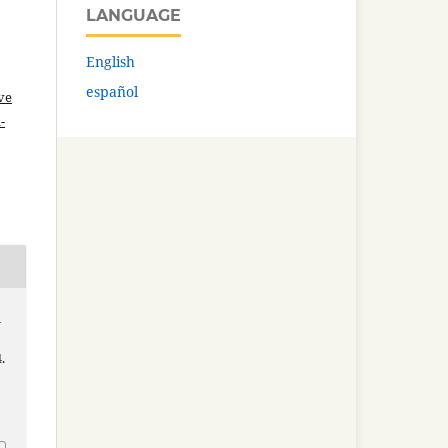
LANGUAGE
English
español
ve
-
n
.