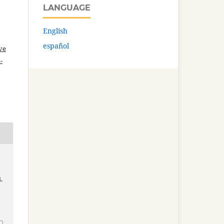
LANGUAGE
English
español
ve
-
.