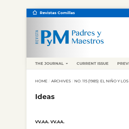
Revistas Comillas
THE JOURNAL
CURRENT ISSUE
PREV
HOME
/
ARCHIVES
/
NO. 115 (1985): EL NIÑO Y L
Ideas
VV.AA. VV.AA.