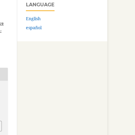
LANGUAGE
English
ve
español
-