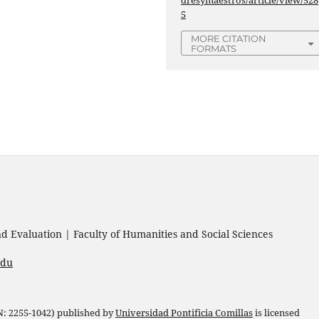
dresymaestros/article/view/528
5
MORE CITATION
FORMATS
 Evaluation | Faculty of Humanities and Social Sciences
edu
 N: 2255-1042) published by
Universidad Pontificia Comillas
is licensed