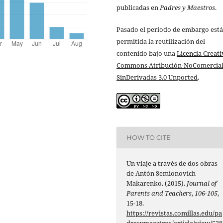
publicadas en
Padres y Maestros
.
Pasado el periodo de embargo está
permitida la reutilización del
contenido bajo una
Licencia Creati
Commons Atribución-NoComercial
SinDerivadas 3.0 Unported
.
HOW TO CITE
Un viaje a través de dos obras
de Antón Semionovich
Makarenko. (2015).
Journal of
Parents and Teachers
,
106-105
,
15-18.
https://revistas.comillas.edu/pa