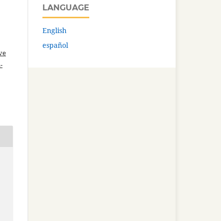
LANGUAGE
English
español
ve
-