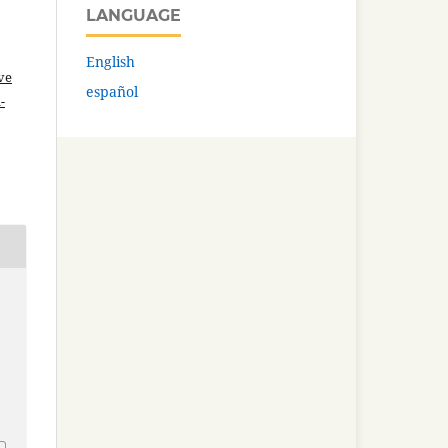
LANGUAGE
English
ve
español
-