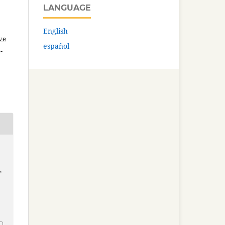
LANGUAGE
English
ve
español
-
s
,