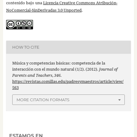
contenido bajo una
Licencia Creative Commons Atribución-
NoComercial-SinDerivadas 3.0 Unported
.
HOW TO CITE
Música y competencias básicas: competencia de la
interacción con el mundo natural (1/2). (2012).
Journal of
Parents and Teachers
,
346
.
https://revistas.comillas.edu/padresymaestros/article/view/
563
MORE CITATION FORMATS
ESTAMOS EN