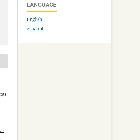
LANGUAGE
English
español
bras
ve
-