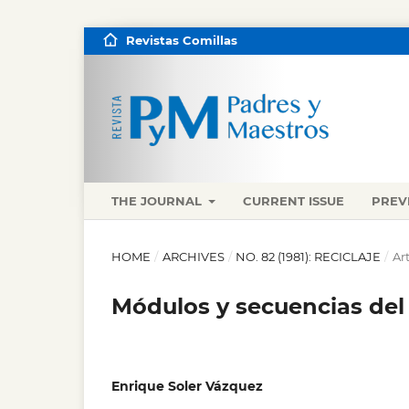
Revistas Comillas
THE JOURNAL
CURRENT ISSUE
PREV
HOME
/
ARCHIVES
/
NO. 82 (1981): RECICLAJE
/
Ar
Módulos y secuencias del 
Enrique Soler Vázquez