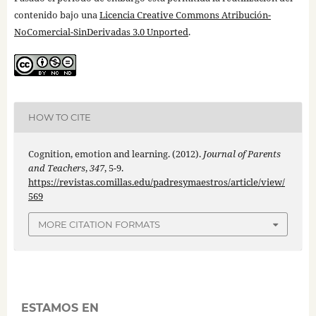
contenido bajo una
Licencia Creative Commons Atribución-
NoComercial-SinDerivadas 3.0 Unported
.
HOW TO CITE
Cognition, emotion and learning. (2012).
Journal of Parents
and Teachers
,
347
, 5-9.
https://revistas.comillas.edu/padresymaestros/article/view/
569
MORE CITATION FORMATS
ESTAMOS EN