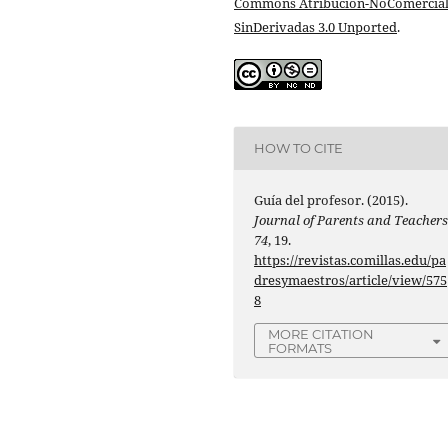
Commons Atribución-NoComercial
SinDerivadas 3.0 Unported
.
HOW TO CITE
Guía del profesor. (2015).
Journal of Parents and Teacher
74
, 19.
https://revistas.comillas.edu/pa
dresymaestros/article/view/575
8
MORE CITATION
FORMATS