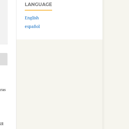
LANGUAGE
English
español
bras
ve