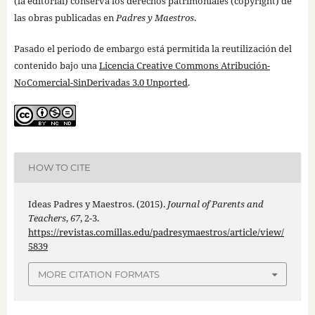
(la editorial) conserva los derechos patrimoniales (copyright) de
las obras publicadas en
Padres y Maestros
.
Pasado el periodo de embargo está permitida la reutilización del
contenido bajo una
Licencia Creative Commons Atribución-
NoComercial-SinDerivadas 3.0 Unported
.
HOW TO CITE
Ideas Padres y Maestros. (2015).
Journal of Parents and
Teachers
,
67
, 2-3.
https://revistas.comillas.edu/padresymaestros/article/view/
5839
MORE CITATION FORMATS