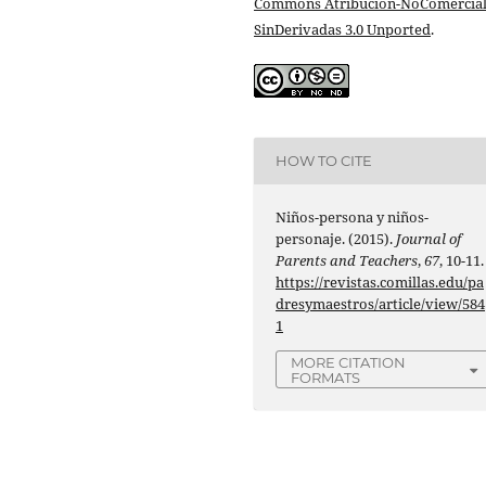
Commons Atribución-NoComercial
SinDerivadas 3.0 Unported
.
HOW TO CITE
Niños-persona y niños-
personaje. (2015).
Journal of
Parents and Teachers
,
67
, 10-11.
https://revistas.comillas.edu/pa
dresymaestros/article/view/584
1
MORE CITATION
FORMATS