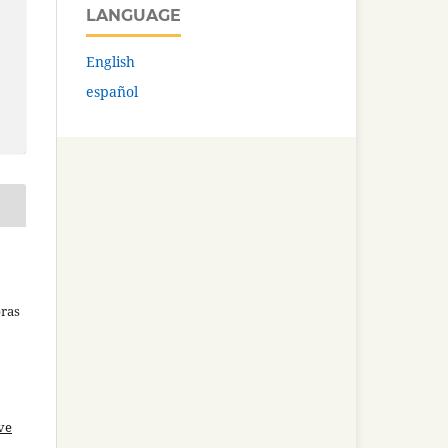
LANGUAGE
English
español
bras
ve