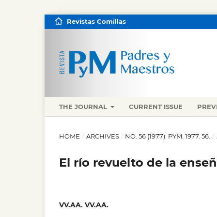
Revistas Comillas
THE JOURNAL
CURRENT ISSUE
PREV
HOME
/
ARCHIVES
/
NO. 56 (1977): PYM. 1977. 56.
/
El río revuelto de la ense
VV.AA. VV.AA.