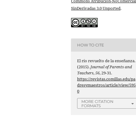
Commons Atribución-NoComercial
SinDerivadas 3.0 Unported
.
HOW TO CITE
El río revuelto de la enseñanza.
(2015).
Journal of Parents and
Teachers
,
56
, 29-31.
https://revistas.comillas.edu/pa
dresymaestros/article/view/595
0
MORE CITATION
FORMATS