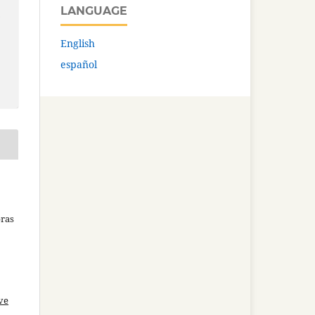
LANGUAGE
.
English
español
bras
ve