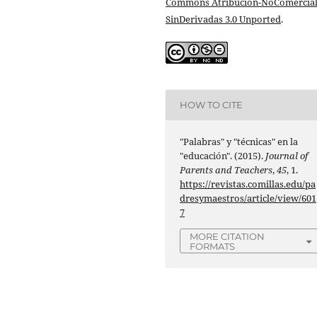
Commons Atribución-NoComercial
SinDerivadas 3.0 Unported
.
HOW TO CITE
"Palabras" y "técnicas" en la
"educación". (2015).
Journal of
Parents and Teachers
,
45
, 1.
https://revistas.comillas.edu/pa
dresymaestros/article/view/601
7
MORE CITATION
FORMATS