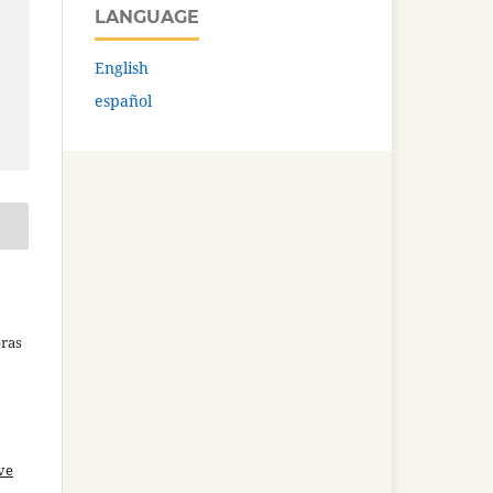
LANGUAGE
English
español
bras
ve