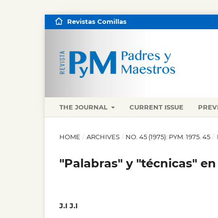
Revistas Comillas
THE JOURNAL
CURRENT ISSUE
PREV
HOME
/
ARCHIVES
/
NO. 45 (1975): PYM. 1975. 45
/
"Palabras" y "técnicas" en
J.I J.I