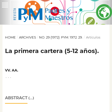
HOME
/
ARCHIVES
/
NO. 29 (1972): PYM. 1972. 29.
/
Artículos
La primera cartera (5-12 años).
VV. AA.
,
,
,
ABSTRACT
(...)