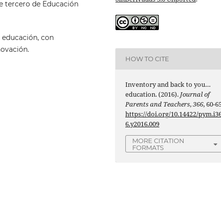
e tercero de Educación
 educación, con
novación.
HOW TO CITE
Inventory and back to you…
education. (2016).
Journal of
Parents and Teachers
,
366
, 60-65
https://doi.org/10.14422/pym.i3
6.y2016.009
MORE CITATION
FORMATS