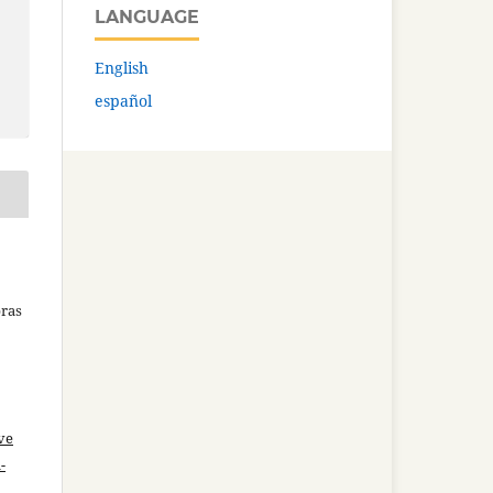
LANGUAGE
English
español
bras
ve
-