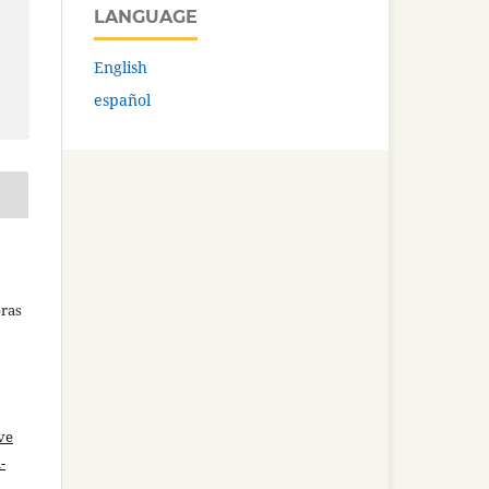
LANGUAGE
English
español
bras
ve
-