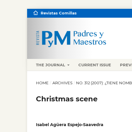
Revistas Comillas
THE JOURNAL
CURRENT ISSUE
PREV
HOME
/
ARCHIVES
/
NO. 312 (2007): ¿TIENE NOM
Christmas scene
Isabel Agüera Espejo-Saavedra
,