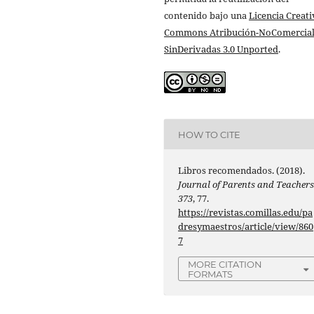
contenido bajo una
Licencia Creati
Commons Atribución-NoComercial
SinDerivadas 3.0 Unported
.
HOW TO CITE
Libros recomendados. (2018).
Journal of Parents and Teacher
373
, 77.
https://revistas.comillas.edu/pa
dresymaestros/article/view/860
7
MORE CITATION
FORMATS