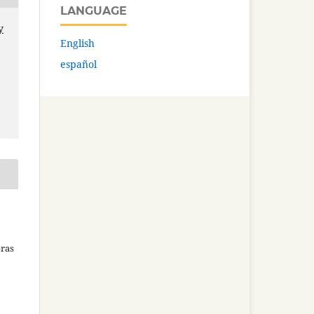
LANGUAGE
y
English
español
bras