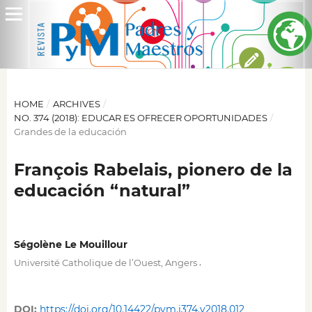
HOME
/
ARCHIVES
/
NO. 374 (2018): EDUCAR ES OFRECER OPORTUNIDADES
/
Grandes de la educación
François Rabelais, pionero de la
educación “natural”
Ségolène Le Mouillour
,
Université Catholique de l’Ouest, Angers
DOI:
https://doi.org/10.14422/pym.i374.y2018.012