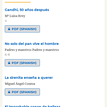
Gandhi, 50 años después
Mª Luisa Brey
4
PDF (SPANISH)
No solo del pan vive el hombre
Padres y maestros Padres y maestros
6-8
PDF (SPANISH)
La sirenita enseña a querer
Miguel Ángel Conesa
PDF (SPANISH)
El improbable canon de belleza